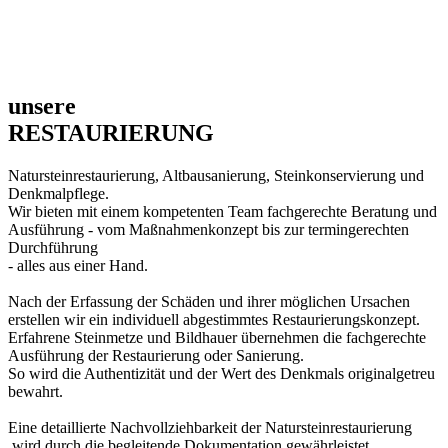
WEITERE PROJEKTE:
Neugestaltung des Kriegerdenkmals mit Friedensplatz
in Wilpoldsried https://www.krieger-
soldatenkameradschaft-
wildpoldsried.de/kriegerdenkmal